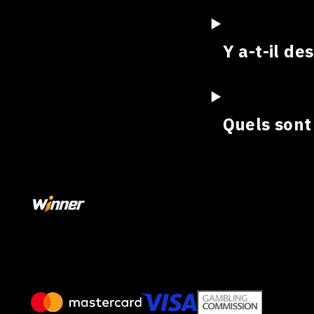
Y a-t-il de
Quels sont