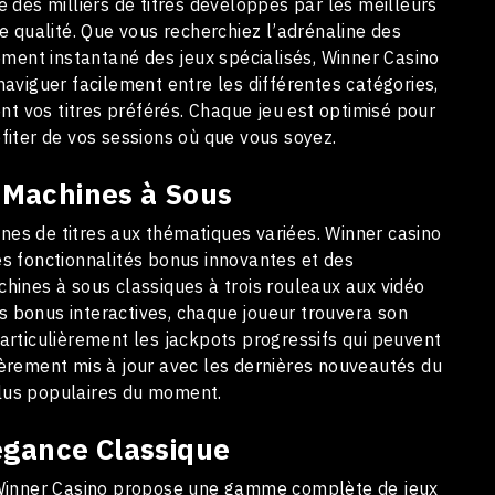
des milliers de titres développés par les meilleurs
te qualité. Que vous recherchiez l’adrénaline des
sement instantané des jeux spécialisés, Winner Casino
naviguer facilement entre les différentes catégories,
nt vos titres préférés. Chaque jeu est optimisé pour
iter de vos sessions où que vous soyez.
s Machines à Sous
nes de titres aux thématiques variées. Winner casino
s fonctionnalités bonus innovantes et des
ines à sous classiques à trois rouleaux aux vidéo
s bonus interactives, chaque joueur trouvera son
rticulièrement les jackpots progressifs qui peuvent
èrement mis à jour avec les dernières nouveautés du
plus populaires du moment.
égance Classique
s, Winner Casino propose une gamme complète de jeux