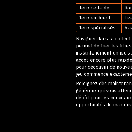
Jeux de table
Rou
Jeux en direct
Liv
Jeux spécialisés
Avi
Naviguer dans la collect
permet de trier les titre
instantanément un jeu sp
accès encore plus rapide
pour découvrir de nouveau
jeu commence exactement
Rejoignez dès maintenant
généreux qui vous attend
dépôt pour les nouveaux
opportunités de maximise