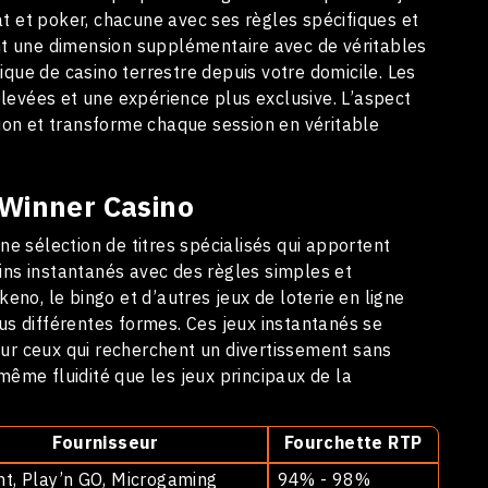
t et poker, chacune avec ses règles spécifiques et
ent une dimension supplémentaire avec de véritables
que de casino terrestre depuis votre domicile. Les
levées et une expérience plus exclusive. L’aspect
ersion et transforme chaque session en véritable
 Winner Casino
ne sélection de titres spécialisés qui apportent
gains instantanés avec des règles simples et
eno, le bingo et d’autres jeux de loterie en ligne
us différentes formes. Ces jeux instantanés se
pour ceux qui recherchent un divertissement sans
même fluidité que les jeux principaux de la
Fournisseur
Fourchette RTP
t, Play’n GO, Microgaming
94% - 98%