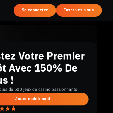
Se connecter
Inscrivez-vous
tez Votre Premier
t Avec 150% De
s !
lus de 500 jeux de casino passionnants
Jouer maintenant