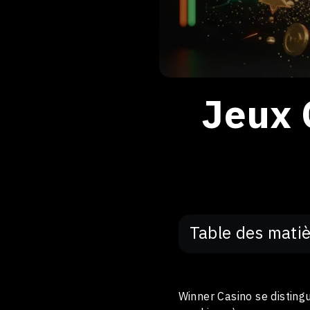
Jeux 
Table des matiè
Winner Casino se distingu