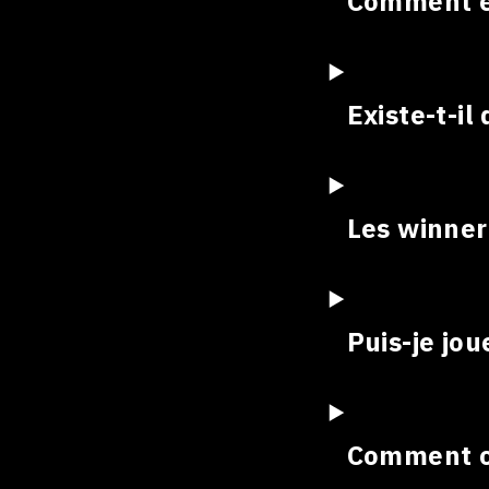
Comment ef
Existe-t-il
Les winner 
Puis-je jo
Comment co