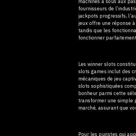
machines à sous aux pass
fournisseurs de l’industr
jackpots progressifs, l’a
jeux offre une réponse à 
tandis que les fonctionn
fonctionner parfaitement
Les winner slots constit
slots games inclut des c
mécaniques de jeu captiv
slots sophistiquées comp
bonheur parmi cette séle
transformer une simple p
marché, assurant que vou
Pour les puristes qui ap