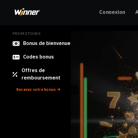
Connexion
PROMOTIONS
Bonus de bienvenue
Codes bonus
Offres de
remboursement
Recevez votre bonus