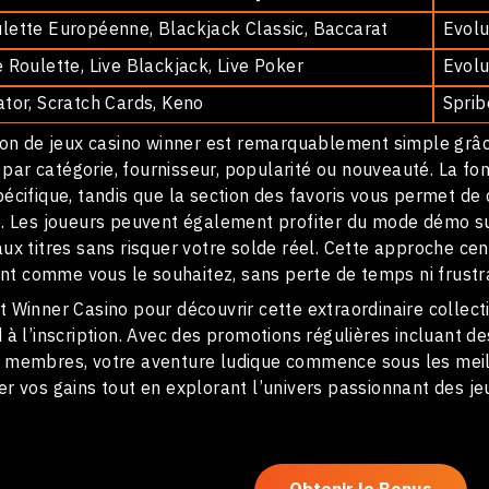
lette Européenne, Blackjack Classic, Baccarat
Evolu
e Roulette, Live Blackjack, Live Poker
Evolu
ator, Scratch Cards, Keno
Spri
ion de jeux casino winner est remarquablement simple grâc
s par catégorie, fournisseur, popularité ou nouveauté. La fo
écifique, tandis que la section des favoris vous permet de
. Les joueurs peuvent également profiter du mode démo sur
x titres sans risquer votre solde réel. Cette approche cent
 comme vous le souhaitez, sans perte de temps ni frustra
 Winner Casino pour découvrir cette extraordinaire collect
 à l’inscription. Avec des promotions régulières incluant d
 membres, votre aventure ludique commence sous les meill
r vos gains tout en explorant l’univers passionnant des je