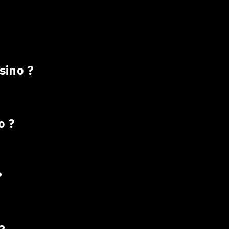
sino ?
o ?
?