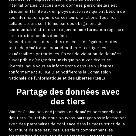
internationales. L’accès à vos données personnelles est
strictement limité aux employés autorisés qui ont besoin de
ces informations pour exercer leurs fonctions. Tous nos
collaborateurs sont tenus par des obligations de
confidentialité strictes et reçoivent une formation régulière
sur la protection des données.
Nous effectuons des audits de sécurité réguliers et des
tests de pénétration pour identifier et corriger les
vulnérabilités potentielles. En cas de violation de données
susceptible d’engendrer un risque pour vos droits et
libertés, nous vous en informerons dans les 72 heures
conformément au RGPD et notifierons la Commission
Nationale de l’Informatique et des Libertés (CNIL).
Partage des données avec
des tiers
Winner Casino ne vend jamais vos données personnelles à
des tiers. Toutefois, nous pouvons partager vos informations
avec des partenaires de confiance dans le cadre strict de la
fourniture de nos services. Ces tiers comprennent les