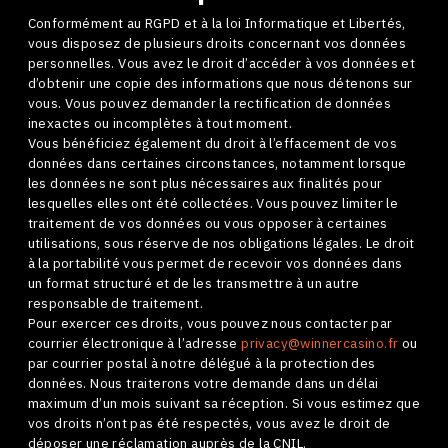
Conformément au RGPD et à la loi Informatique et Libertés,
vous disposez de plusieurs droits concernant vos données
personnelles. Vous avez le droit d’accéder à vos données et
d’obtenir une copie des informations que nous détenons sur
vous. Vous pouvez demander la rectification de données
inexactes ou incomplètes à tout moment.
Vous bénéficiez également du droit à l’effacement de vos
données dans certaines circonstances, notamment lorsque
les données ne sont plus nécessaires aux finalités pour
lesquelles elles ont été collectées. Vous pouvez limiter le
traitement de vos données ou vous opposer à certaines
utilisations, sous réserve de nos obligations légales. Le droit
à la portabilité vous permet de recevoir vos données dans
un format structuré et de les transmettre à un autre
responsable de traitement.
Pour exercer ces droits, vous pouvez nous contacter par
courrier électronique à l’adresse
privacy@winnercasino.fr
ou
par courrier postal à notre délégué à la protection des
données. Nous traiterons votre demande dans un délai
maximum d’un mois suivant sa réception. Si vous estimez que
vos droits n’ont pas été respectés, vous avez le droit de
déposer une réclamation auprès de la CNIL.